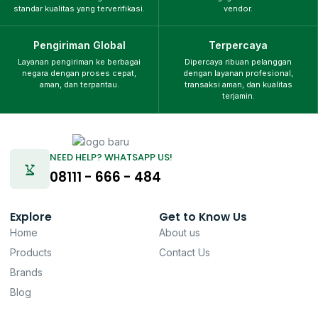
standar kualitas yang terverifikasi.
vendor.
Pengiriman Global
Terpercaya
Layanan pengiriman ke berbagai
Dipercaya ribuan pelanggan
negara dengan proses cepat,
dengan layanan profesional,
aman, dan terpantau.
transaksi aman, dan kualitas
terjamin.
NEED HELP? WHATSAPP US!
08111 - 666 - 484
Explore
Get to Know Us
Home
About us
Products
Contact Us
Brands
Blog