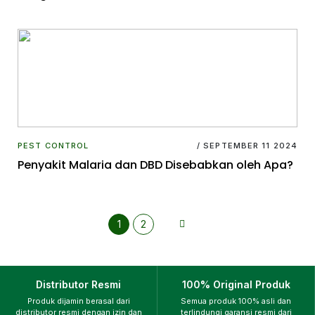
PEST CONTROL
/ SEPTEMBER 11 2024
Penyakit Malaria dan DBD Disebabkan oleh Apa?
1
2
Distributor Resmi
100% Original Produk
Produk dijamin berasal dari
Semua produk 100% asli dan
distributor resmi dengan izin dan
terlindungi garansi resmi dari