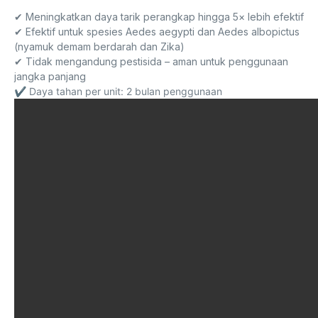
✔ Meningkatkan daya tarik perangkap hingga 5× lebih efektif
✔ Efektif untuk spesies Aedes aegypti dan Aedes albopictus
(nyamuk demam berdarah dan Zika)
✔ Tidak mengandung pestisida – aman untuk penggunaan
jangka panjang
✔ Daya tahan per unit: 2 bulan penggunaan