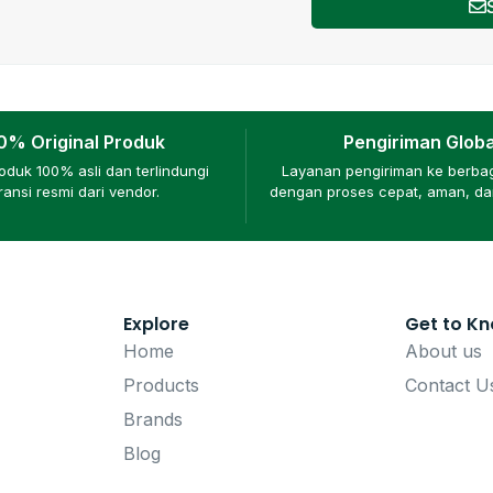
0% Original Produk
Pengiriman Globa
duk 100% asli dan terlindungi
Layanan pengiriman ke berba
ransi resmi dari vendor.
dengan proses cepat, aman, dan
Explore
Get to K
Home
About us
Products
Contact U
Brands
Blog