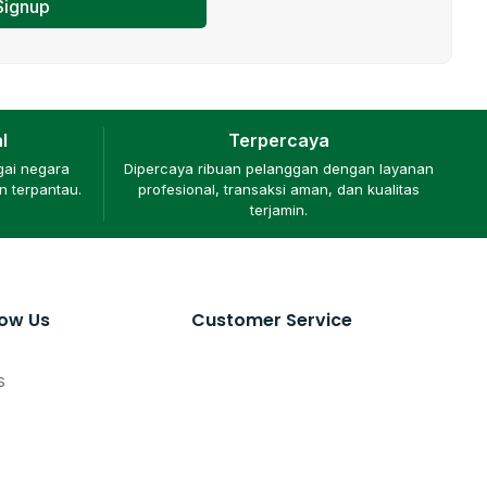
Signup
l
Terpercaya
gai negara
Dipercaya ribuan pelanggan dengan layanan
 terpantau.
profesional, transaksi aman, dan kualitas
terjamin.
now Us
Customer Service
s