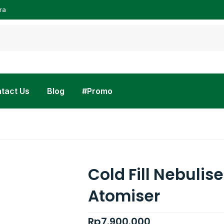
ra
tact Us
Blog
#Promo
Cold Fill Nebuliser
Atomiser
Rp
7.900.000