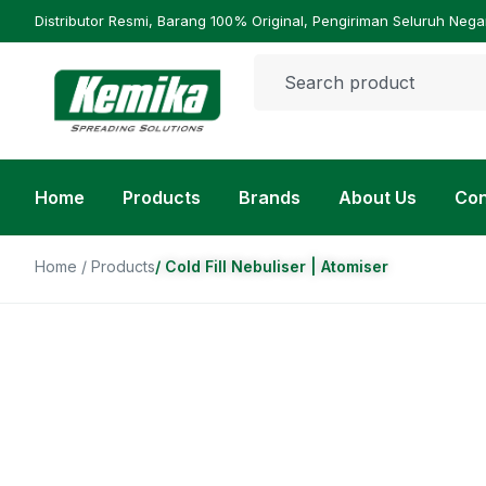
Distributor Resmi, Barang 100% Original, Pengiriman Seluruh Nega
Home
Products
Brands
About Us
Con
Home
/
Products
/ Cold Fill Nebuliser | Atomiser