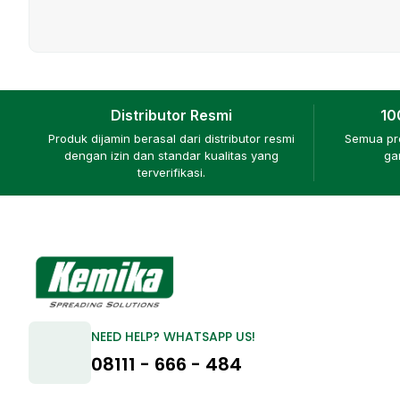
Distributor Resmi
10
Produk dijamin berasal dari distributor resmi
Semua pro
dengan izin dan standar kualitas yang
ga
terverifikasi.
NEED HELP? WHATSAPP US!
08111 - 666 - 484