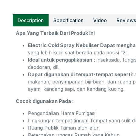
Description
Specification
Video
Reviews
Apa Yang Terbaik Dari Produk Ini
Electric Cold Spray Nebuliser Dapat mengha
yang lebih kecil saat berada pada posisi “2”.
Ideal untuk pengaplikasian
: insektisida, fun
deodoran, dll.
Dapat digunakan di tempat-tempat seperti
:
makanan, penyimpanan biji-bijian, dan ruang p
ayam, kandang sapi, dan kandang kucing.
Cocok digunakan Pada :
Pengendalian Hama Fumigasi
Lingkungan tempat tinggal Tempat yang sulit 
Ruang Publik Taman alun-alun
Peternakan unggas Rumah kaca Kebun