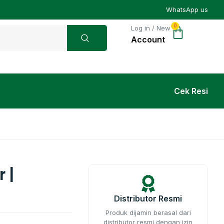
WhatsApp us
0
Log in / New
Cek Resi
 |
Distributor Resmi
Produk dijamin berasal dari
distributor resmi dengan izin