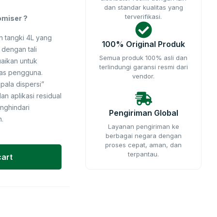
dan standar kualitas yang
terverifikasi.
omiser ?
n tangki 4L yang
100% Original Produk
 dengan tali
Semua produk 100% asli dan
aikan untuk
terlindungi garansi resmi dari
tas pengguna.
vendor.
pala dispersi”
dan aplikasi residual
enghindari
Pengiriman Global
.
Layanan pengiriman ke
berbagai negara dengan
proses cepat, aman, dan
terpantau.
cart