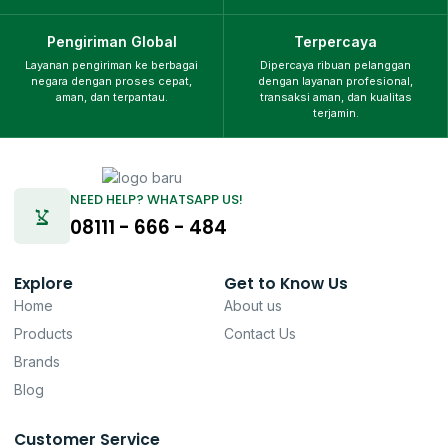
Pengiriman Global
Terpercaya
Layanan pengiriman ke berbagai
Dipercaya ribuan pelanggan
negara dengan proses cepat,
dengan layanan profesional,
aman, dan terpantau.
transaksi aman, dan kualitas
terjamin.
NEED HELP? WHATSAPP US!
08111 - 666 - 484
Explore
Get to Know Us
Home
About us
Products
Contact Us
Brands
Blog
Customer Service