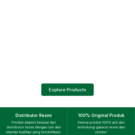
Explore Products
Distributor Resmi
100% Original Produk
Produk dijamin berasal dari
Semua produk 100% asli dan
distributor resmi dengan izin dan
terlindungi garansi resmi dari
standar kualitas yang terverifikasi.
vendor.