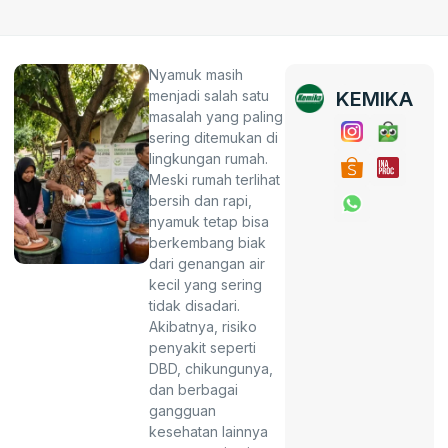
Nyamuk masih
menjadi salah satu
KEMIKA
masalah yang paling
sering ditemukan di
lingkungan rumah.
Meski rumah terlihat
bersih dan rapi,
nyamuk tetap bisa
berkembang biak
dari genangan air
kecil yang sering
tidak disadari.
Akibatnya, risiko
penyakit seperti
DBD, chikungunya,
dan berbagai
gangguan
kesehatan lainnya