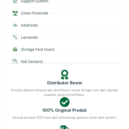
Support System
Green Pesticide
Adultisida
Larvasida
Storage Pest Insect
Alat Semprot
Surveilance & Monitoring
Distributor Resmi
Personal Protective Equipment
Produk dijamin berasal dari distributor resmi dengan izin dan standar
kualitas yang terverifikasi.
Rapid Test
Basmi TIkus
100% Original Produk
Semua produk 100% asli dan terlindungi garansi resmi dari vendor.
Basmi Nyamuk