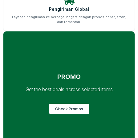
Basmi Lalat
Pengiriman Global
Layanan pengiriman ke berbagai negara dengan proses cepat, aman,
Basmi Kecoa
dan terpantau.
Basmi Semut
Basmi Bedbug
Basmi Rayap
PROMO
Get the best deals across selected items
Check Promos