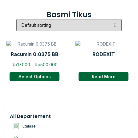
Basmi Tikus
Racumin 0.0375 BB
RODEXIT
Rp
17.000
–
Rp
500.000
Select Options
Read More
All Departement
Etalase