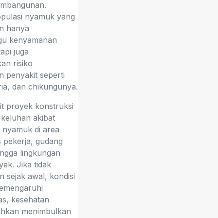
embangunan.
opulasi nyamuk yang
an hanya
gu kenyamanan
tapi juga
an risiko
 penyakit seperti
ia, dan chikungunya.
it proyek konstruksi
keluhan akibat
 nyamuk di area
s pekerja, gudang
hingga lingkungan
yek. Jika tidak
n sejak awal, kondisi
memengaruhi
tas, kesehatan
bahkan menimbulkan