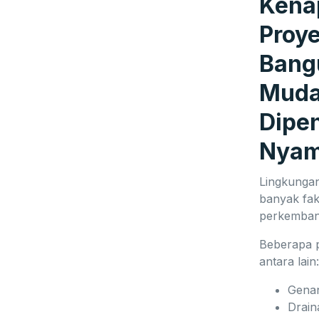
Kena
Proy
Bang
Mud
Dipe
Nya
Lingkungan
banyak fa
perkemban
Beberapa 
antara lain
Genan
Drain