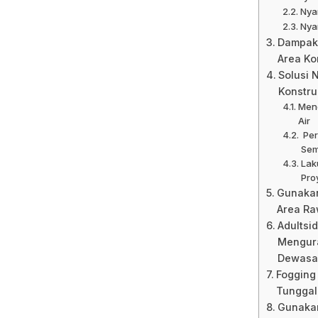
Nya
Nya
Dampak
Area Ko
Solusi 
Konstru
Men
Air
Per
Sem
Lak
Pro
Gunakan
Area R
Adultsi
Mengur
Dewas
Fogging
Tunggal
Gunakan