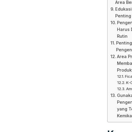
Area Be
Edukasi
Penting
Pengen
Harus 
Rutin
Pentin
Pengen
Area P
Memba
Produkt
Fic
K-O
Ama
Gunaka
Pengen
yang T
Kemik