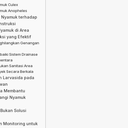
muk Culex
muk Anopheles
 Nyamuk terhadap
nstruksi
Nyamuk di Area
ksi yang Efektif
ghilangkan Genangan
baiki Sistem Drainase
entara
ukan Sanitasi Area
yek Secara Berkala
 Larvasida pada
awan
da Membantu
angi Nyamuk
a
 Bukan Solusi
 Monitoring untuk