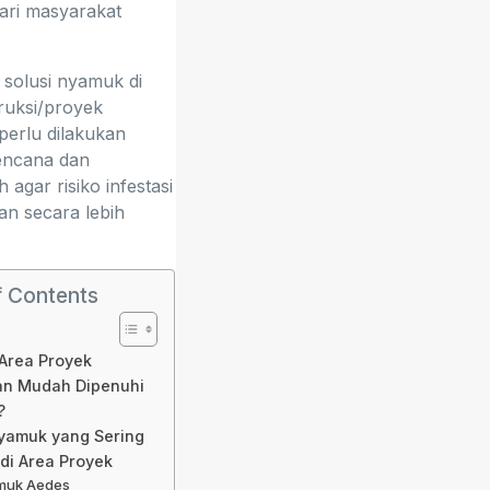
ari masyarakat
, solusi nyamuk di
ruksi/proyek
erlu dilakukan
encana dan
agar risiko infestasi
kan secara lebih
f Contents
Area Proyek
n Mudah Dipenuhi
?
yamuk yang Sering
di Area Proyek
muk Aedes