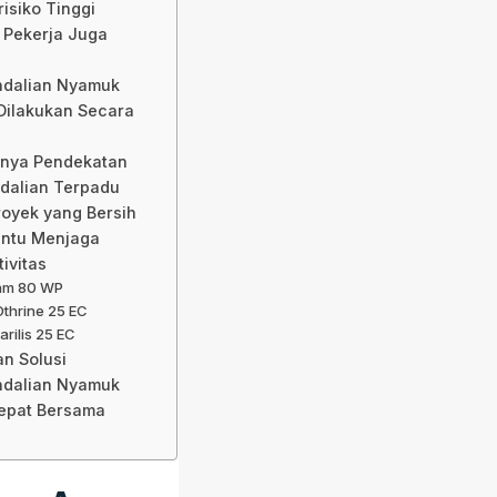
risiko Tinggi
 Pekerja Juga
dalian Nyamuk
Dilakukan Secara
gnya Pendekatan
dalian Terpadu
royek yang Bersih
ntu Menjaga
ivitas
am 80 WP
thrine 25 EC
rilis 25 EC
n Solusi
dalian Nyamuk
epat Bersama
a