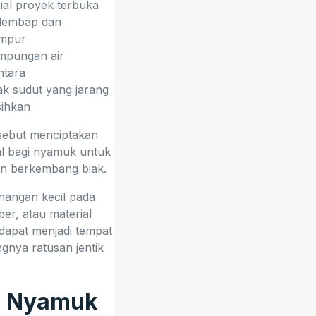
ial proyek terbuka
lembap dan
umpur
mpungan air
ntara
k sudut yang jarang
sihkan
rsebut menciptakan
eal bagi nyamuk untuk
an berkembang biak.
nangan kecil pada
ber, atau material
dapat menjadi tempat
nya ratusan jentik
s Nyamuk