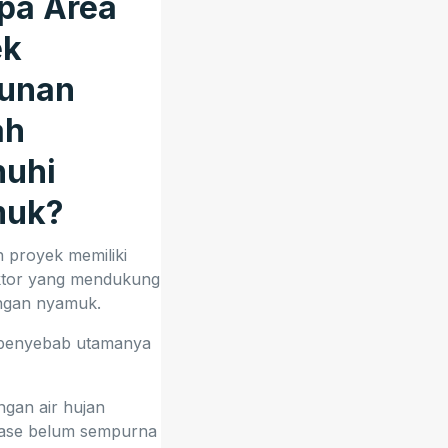
pa Area
ek
unan
ah
nuhi
muk?
 proyek memiliki
ktor yang mendukung
gan nyamuk.
penyebab utamanya
:
gan air hujan
ase belum sempurna