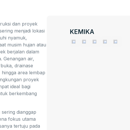
ruksi dan proyek
ering menjadi lokasi
KEMIKA
nuhi nyamuk,
aat musim hujan atau
yek berjalan dalam
. Genangan air,
erbuka, drainase
 hingga area lembap
ingkungan proyek
pat ideal bagi
tuk berkembang
i sering dianggap
ena fokus utama
sanya tertuju pada