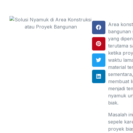
Area konst
bangunan s
yang dipe
terutama s
ketika pro
waktu lama
material t
sementara,
membuat l
menjadi tem
nyamuk un
biak.
Masalah in
sepele kar
proyek bia