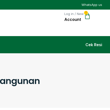
WhatsApp us
0
Log in / New
Cek Resi
 Bangunan