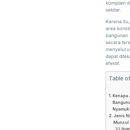
komplain d
sekitar.
Karena itu
area konst
bangunan p
secara ter
menyeluruh 
dapat dite
efektif.
Table o
Kenapa 
Banguna
Nyamuk
Jenis N
Muncul 
Nya