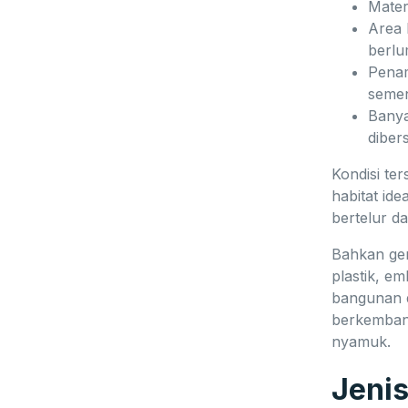
Mater
Area 
berl
Pena
seme
Banya
diber
Kondisi te
habitat id
bertelur d
Bahkan ge
plastik, em
bangunan 
berkembang
nyamuk.
Jeni