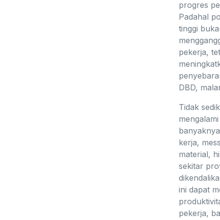
progres p
Padahal p
tinggi buk
menggang
pekerja, te
meningkatk
penyebaran
DBD, malar
Tidak sedik
mengalami 
banyaknya
kerja, mes
material, 
sekitar pro
dikendalika
ini dapat 
produktivi
pekerja, 