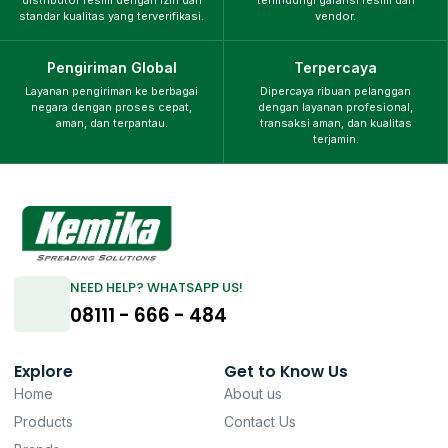
standar kualitas yang terverifikasi.
vendor.
Pengiriman Global
Terpercaya
Layanan pengiriman ke berbagai
Dipercaya ribuan pelanggan
negara dengan proses cepat,
dengan layanan profesional,
aman, dan terpantau.
transaksi aman, dan kualitas
terjamin.
NEED HELP? WHATSAPP US!
08111 - 666 - 484
Explore
Get to Know Us
Home
About us
Products
Contact Us