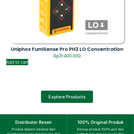
Uniphos FumiSense Pro PH3 LO Concentration
Rp
31.400.000
Add to cart
Explore Products
Distributor Resmi
100% Original Produk
Produk dijamin berasal dari
Semua produk 100% asli dan
distributor resmi dengan izin dan
terlindungi garansi resmi dari