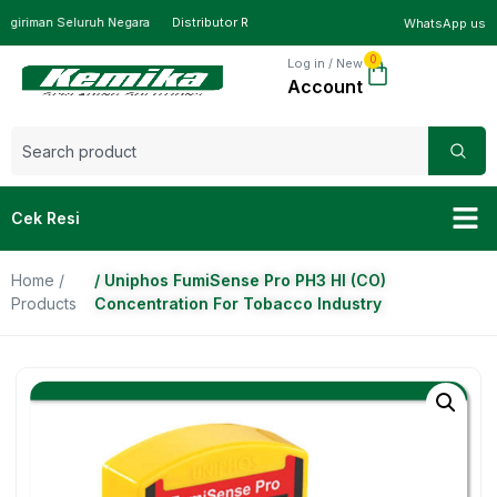
ngiriman Seluruh Negara
Distributor Resmi, Barang 100% Original, Pengiriman S
WhatsApp us
0
Log in / New
Cek Resi
Home
/
/ Uniphos FumiSense Pro PH3 HI (CO)
Products
Concentration For Tobacco Industry